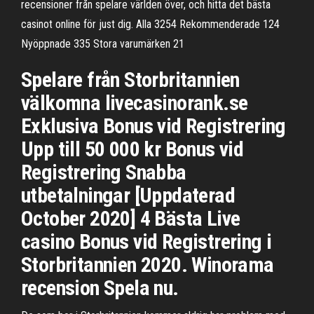
recensioner från spelare världen över, och hitta det bästa
casinot online för just dig. Alla 3254 Rekommenderade 124
Nyöppnade 335 Stora varumärken 21
Spelare från Storbritannien
välkomna livecasinorank.se
Exklusiva Bonus vid Registrering
Upp till 50 000 kr Bonus vid
Registrering Snabba
utbetalningar [Uppdaterad
October 2020] 4 Bästa Live
casino Bonus vid Registrering i
Storbritannien 2020. Winorama
recension Spela nu.