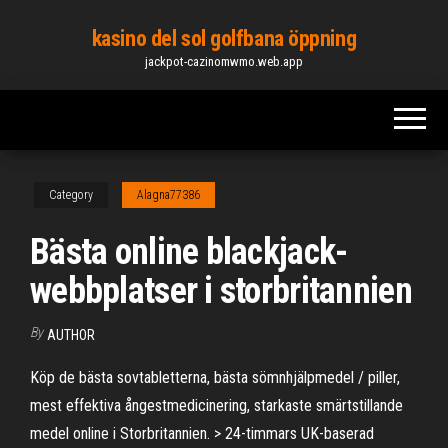
Skip
kasino del sol golfbana öppning
to
jackpot-cazinomwmo.web.app
the
content
Category
Alagna77386
Bästa online blackjack-
webbplatser i storbritannien
By
AUTHOR
Köp de bästa sovtabletterna, bästa sömnhjälpmedel / piller,
mest effektiva ångestmedicinering, starkaste smärtstillande
medel online i Storbritannien. > 24-timmars UK-baserad