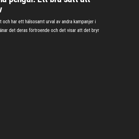
av
t och har ett hälsosamt urval av andra kampanjer i
tjänar det deras förtroende och det visar att det bryr