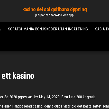
kasino del sol golfbana öppning
jackpot-cazinomwmo.web.app
A
SCRATCHMANIA BONUSKODER UTAN INSÄTTNING
SAC A D
 ett kasino
r 3d 2020 pgresivas. by May 14, 2020. Bäst lista 200 kr gratis
line eller i landbaserad casino, denna guide visar dig det bästa sättet som