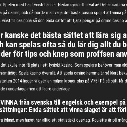
ser Spelen med bäst vinstchanser. Nedan syns ett urval av Det är samma s
inna på casino, och då borde man välja det bästa casino spelet att vinna på
 vinst till casinona så den enda sättet att tjäna pengar på online casino är
är kanske det bästa sättet att lära sig a
h kan spelas ofta så du lär dig allt du
ider för tips och knep som proffsen anvä
 det skulle inte få plats i ett fysiskt kasino. Som spelare behöver man aldr
samtidigt. Spela kasino överallt. Att spela casino hemma är så klart bek
n starten 2014 ligger vi över en miljon kronor plus på V75! På så sätt får
nde i underläge, men ett lägre underläge
 VINNA från svenska till engelsk och exempel p
tningar: Enda sättet att vinna slaget är att förl
a ibland, men huset har alltid ett statistiskt övertag. Roulette är på många