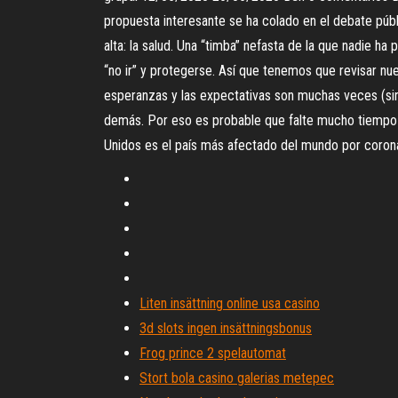
propuesta interesante se ha colado en el debate púb
alta: la salud. Una “timba” nefasta de la que nadie 
“no ir” y protegerse. Así que tenemos que revisar nu
esperanzas y las expectativas son muchas veces (sino 
demás. Por eso es probable que falte mucho tiempo p
Unidos es el país más afectado del mundo por coron
Liten insättning online usa casino
3d slots ingen insättningsbonus
Frog prince 2 spelautomat
Stort bola casino galerias metepec