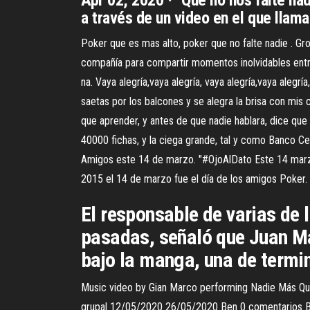
Apr 02, 2020 · “Que no nos falte nad
a través de un video en el que llama
Poker que es mas alto, poker que no falte nadie . G
compañía para compartir momentos inolvidables entre 
na. Vaya alegría,vaya alegría, vaya alegría,vaya alegr
saetas por los balcones y se alegra la brisa con mis
que aprender, y antes de que nadie hablara, dice que 
40000 fichas, y la ciega grande, tal y como Banco Ce
Amigos este 14 de marzo. "#OjoAlDato Este 14 marz
2015 el 14 de marzo fue el día de los amigos Poker.
El responsable de varias de
pasadas, señaló que Juan Ma
bajo la manga, una de termin
Music video by Gian Marco performing Nadie Más Que
grupal 12/05/2020 26/05/2020 Ben 0 comentarios Ben