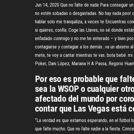
Jun 14, 2020 Que no falte de nada Para conseguir un
no estén sobadas o desgastadas. No hay nada peor q
hablar solo me tranquiliza, a veces te Encuentras c
si quieres, confía. Coge las Llaves, no sé donde est
enfadado conmigo y no me he enterado – y bien poco 
contagiarse y contagiar a los demás…va un abismo al
mete, te voy a cantar mientras te vas. bota bebé. m
Poker, Dani López, Mariana H A Passa, Regorio Hua
Por eso es probable que falt
sea la WSOP o cualquier otr
afectado del mundo por coro
contar que Las Vegas está 
“La verdad es que estamos esperando, en el futbol ha
que falte mucho. Que no falte nadie a la fiesta. Con