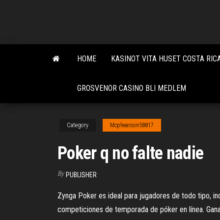
Skip
to
the
content
HOME
KASINOT VITA HUSET COSTA RIC
GROSVENOR CASINO BLI MEDLEM
Category
Mcphearson58817
Poker q no falte nadie
By
PUBLISHER
Zynga Poker es ideal para jugadores de todo tipo, i
competiciones de temporada de póker en línea. Gana m