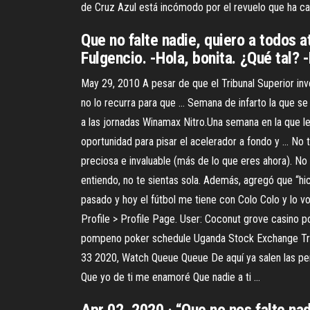
de Cruz Azul está incómodo por el revuelo que ha ca
Que no falte nadie, quiero a todos
Fulgencio. -Hola, bonita. ¿Qué tal? 
May 29, 2010 A pesar de que el Tribunal Superior in
no lo recurra para que … Semana de infarto la que se
a las jornadas Winamax Nitro.Una semana en la que l
oportunidad para pisar el acelerador a fondo y … No t
preciosa e invaluable (más de lo que eres ahora). No
entiendo, no te sientas sola. Además, agregó que “hi
pasado y hoy el fútbol me tiene con Colo Colo y lo
Profile > Profile Page. User: Coconut grove casino
pompeno poker schedule Uganda Stock Exchange Trad
33 2020, Watch Queue Queue De aquí ya salen las pe
Que yo de ti me enamoré Que nadie a ti …