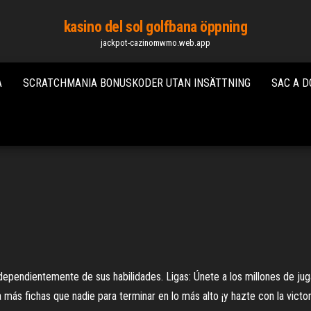
kasino del sol golfbana öppning
jackpot-cazinomwmo.web.app
A
SCRATCHMANIA BONUSKODER UTAN INSÄTTNING
SAC A D
ndependientemente de sus habilidades. Ligas: Únete a los millones de j
ás fichas que nadie para terminar en lo más alto ¡y hazte con la victor