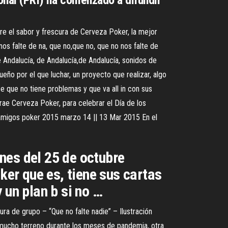
ional (PRI) ha comenzado a difundir
e el sabor y frescura de Cerveza Poker, la mejor
os falte de na, que no,que no, que no nos falte de
de Andalucía, de Andalucía,de Andalucía, sonidos de
eño por el que luchar, un proyecto que realizar, algo
ce que no tiene problemas y que va all in con sus
rae Cerveza Poker, para celebrar el Día de los
amigos poker 2015 marzo 14 || 13 Mar 2015 En el
nes del 25 de octubre
er que es, tiene sus cartas
 un plan b si no …
 de grupo – “Que no falte nadie” – Ilustración
 mucho terreno durante los meses de pandemia, otra